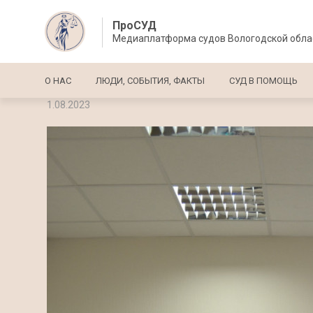
ПроСУД
Медиаплатформа судов Вологодской обла
Основная навигация
О НАС
ЛЮДИ, СОБЫТИЯ, ФАКТЫ
СУД В ПОМОЩЬ
1.08.2023