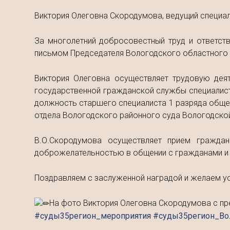
Виктория Олеговна Скородумова, ведущий специал
За многолетний добросовестный труд и ответст
письмом Председателя Вологодского областного
Виктория Олеговна осуществляет трудовую дея
государственной гражданской службы специалист
должность старшего специалиста 1 разряда обще
отдела Вологодского районного суда Вологодской
В.О.Скородумова осуществляет прием граждан
доброжелательностью в общении с гражданами и к
Поздравляем с заслуженной наградой и желаем ус
На фото Виктория Олеговна Скородумова с пр
#суды35регион_мероприятия #суды35регион_Во