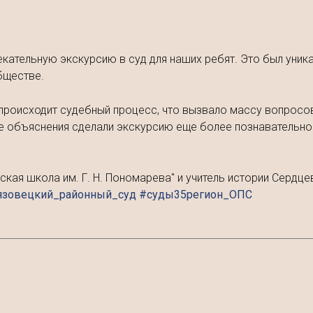
кательную экскурсию в суд для наших ребят. Это был уник
бществе.
к происходит судебный процесс, что вызвало массу вопросов
 объяснения сделали экскурсию еще более познавательной
ая школа им. Г. Н. Пономарева" и учитель истории Сердцева
язовецкий_районный_суд #суды35регион_ОПС