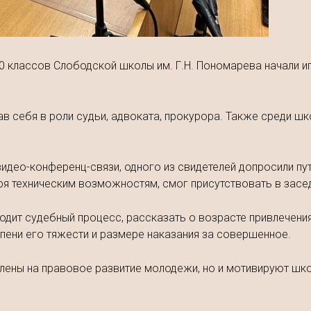
 9-10 классов Слободской школы им. Г.Н. Пономарева начали
ав себя в роли судьи, адвоката, прокурора. Также среди 
идео-конференц-связи, одного из свидетелей допросили пу
аря техническим возможностям, смог присутствовать в засед
ходит судебный процесс, рассказать о возрасте привлечения
епени его тяжести и размере наказания за совершенное.
авлены на правовое развитие молодежи, но и мотивируют ш