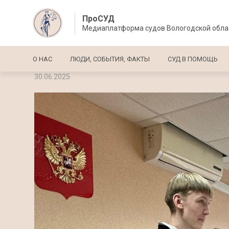
ПроСУД
Медиаплатформа судов Вологодской обла
Основная навигация
О НАС
ЛЮДИ, СОБЫТИЯ, ФАКТЫ
СУД В ПОМОЩЬ
30.06.2025