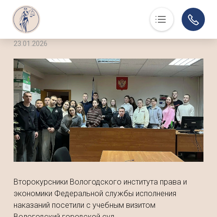
23.01.2026
Основная навигация
О нас
Люди, события, факты
Суд в помощь
Юристам
История
Контакты
Суды области
Информация по делам
Музей
Второкурсники Вологодского института права и
экономики Федеральной службы исполнения
наказаний посетили с учебным визитом
Вологодский городской суд.