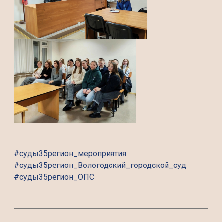
#суды35регион_мероприятия
#суды35регион_Вологодский_городской_суд
#суды35регион_ОПС