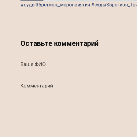
#суды35регион_мероприятия #суды35регион_Гр
Оставьте комментарий