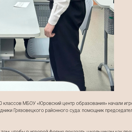
9-10 классов МБОУ «Юровский центр образования» начали и
удники Грязовецкого районного суда: помощник председател
 том, чтобы в игровой форме показать школьникам как про