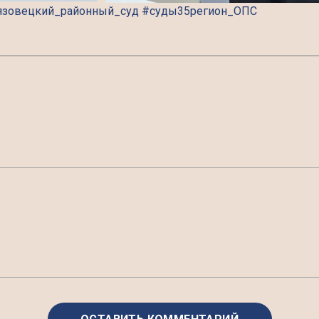
язовецкий_районный_суд #суды35регион_ОПС