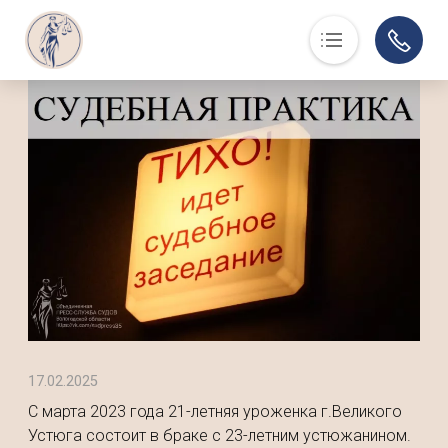
Основная навигация
О нас
Люди, события, факты
Суд в помощь
Юристам
История
Контакты
Суды области
Информация по делам
Музей
17.02.2025
С марта 2023 года 21-летняя уроженка г.Великого
Устюга состоит в браке с 23-летним устюжанином.