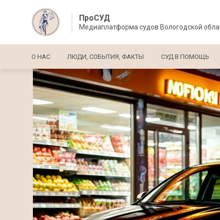
ПроСУД
Медиаплатформа судов Вологодской обла
Основная навигация
О НАС
ЛЮДИ, СОБЫТИЯ, ФАКТЫ
СУД В ПОМОЩЬ