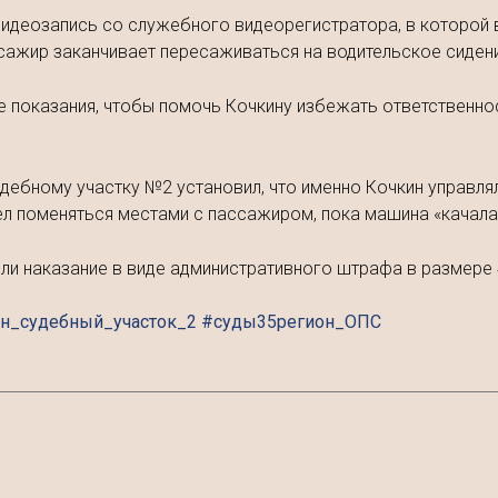
видеозапись со служебного видеорегистратора, в которой в
ссажир заканчивает пересаживаться на водительское сиден
ые показания, чтобы помочь Кочкину избежать ответственно
дебному участку №2 установил, что именно Кочкин управлял
ел поменяться местами с пассажиром, пока машина «качала
или наказание в виде административного штрафа в размере 
он_судебный_участок_2 #суды35регион_ОПС