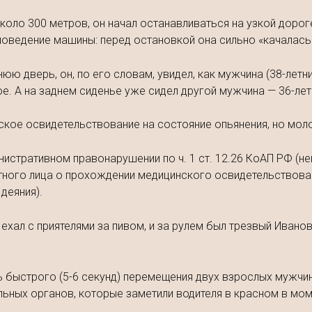
коло 300 метров, он начал останавливаться на узкой доро
поведение машины: перед остановкой она сильно «качалась
юю дверь, он, по его словам, увидел, как мужчина (38-летн
е. А на заднем сиденье уже сидел другой мужчина — 36-лет
ское освидетельствование на состояние опьянения, но мол
истративном правонарушении по ч. 1 ст. 12.26 КоАП РФ (н
ого лица о прохождении медицинского освидетельствовани
деяния).
 ехал с приятелями за пивом, и за рулем был трезвый Иван
 быстрого (5-6 секунд) перемещения двух взрослых мужчин
льных органов, которые заметили водителя в красном в мом