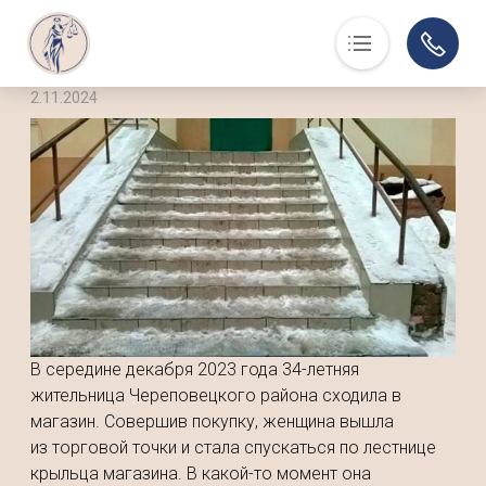
2.11.2024
Основная навигация
О нас
Люди, события, факты
Суд в помощь
Юристам
История
Контакты
Суды области
В середине декабря 2023 года 34-летняя
Информация по делам
жительница Череповецкого района сходила в
Музей
магазин. Совершив покупку, женщина вышла
из торговой точки и стала спускаться по лестнице
крыльца магазина. В какой-то момент она