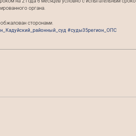
роком на 2 года 6 месяцев условно с испытательным сроком
зированного органа.
ь обжалован сторонами.
он_Кадуйский_районный_суд #суды35регион_ОПС