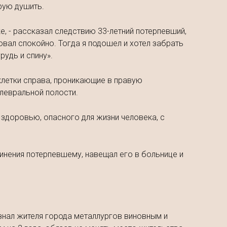
рую душить.
ке, - рассказал следствию 33-летний потерпевший,
овал спокойно. Тогда я подошел и хотел забрать
рудь и спину».
клетки справа, проникающие в правую
левральной полости.
 здоровью, опасного для жизни человека, с
винения потерпевшему, навещал его в больнице и
знал жителя города металлургов виновным и