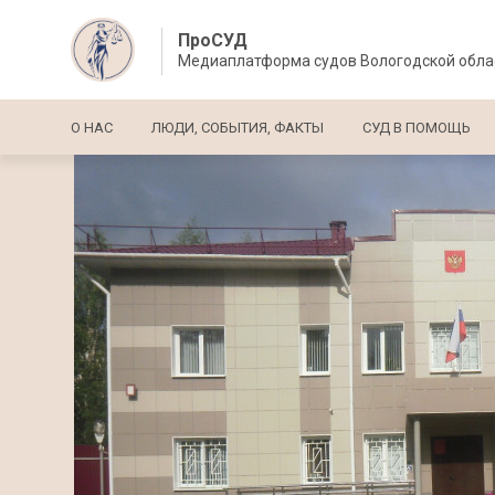
ПроСУД
Медиаплатформа судов Вологодской обла
Основная навигация
О НАС
ЛЮДИ, СОБЫТИЯ, ФАКТЫ
СУД В ПОМОЩЬ