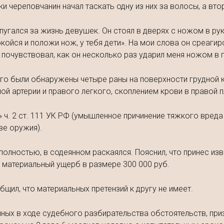
 череповчанин начал таскать одну из них за волосы, а вто
спугался за жизнь девушек. Он стоял в дверях с ножом в ру
койся и положи нож, у тебя дети». На мои слова он среагир
т почувствовал, как он несколько раз ударил меня ножом в г
его были обнаружены четыре раны на поверхности грудной 
 артерии и правого легкого, скоплением крови в правой п
 ч. 2 ст. 111 УК РФ (умышленное причинение тяжкого вреда
ве оружия).
полностью, в содеянном раскаялся. Пояснил, что принес из
материальный ущерб в размере 300 000 руб.
щил, что материальных претензий к другу не имеет.
нных в ходе судебного разбирательства обстоятельств, при