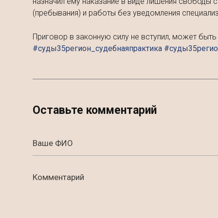
назначил ему наказание в виде лишения свободы с
(пребывания) и работы без уведомления специали
Приговор в законную силу не вступил, может быт
#суды35регион_судебнаяпрактика #суды35реги
Оставьте комментарий