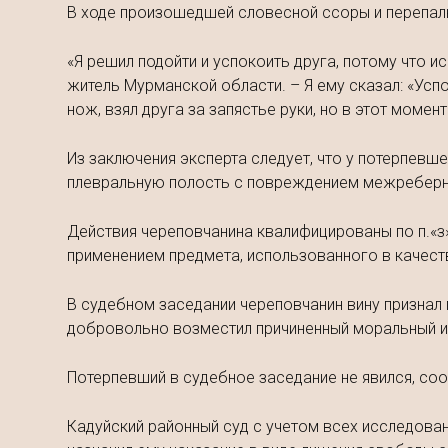
В ходе произошедшей словесной ссоры и перепалки
«Я решил подойти и успокоить друга, потому что и
житель Мурманской области. – Я ему сказал: «Успо
нож, взял друга за запястье руки, но в этот момен
Из заключения эксперта следует, что у потерпевш
плевральную полость с повреждением межреберной
Действия череповчанина квалифицированы по п.«з»
применением предмета, использованного в качест
В судебном заседании череповчанин вину признал 
добровольно возместил причиненный моральный и 
Потерпевший в судебное заседание не явился, сооб
Кадуйский районный суд с учетом всех исследова