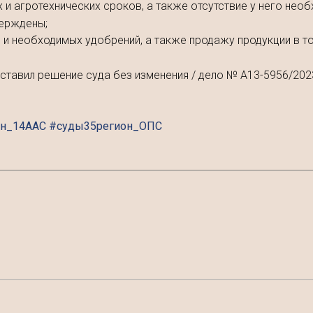
и агротехнических сроков, а также отсутствие у него необ
верждены;
и необходимых удобрений, а также продажу продукции в то
тавил решение суда без изменения / дело № А13-5956/202
он_14ААС #суды35регион_ОПС