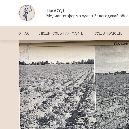
ПроСУД
Медиаплатформа судов Вологодской обла
Основная навигация
О НАС
ЛЮДИ, СОБЫТИЯ, ФАКТЫ
СУД В ПОМОЩЬ