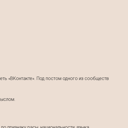
сеть «ВКонтакте». Под постом одного из сообществ
мыслом.
по признаку расы, национальности, языка,