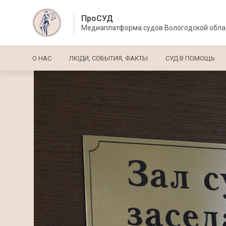
ПроСУД
Медиаплатформа судов Вологодской обла
Основная навигация
О НАС
ЛЮДИ, СОБЫТИЯ, ФАКТЫ
СУД В ПОМОЩЬ