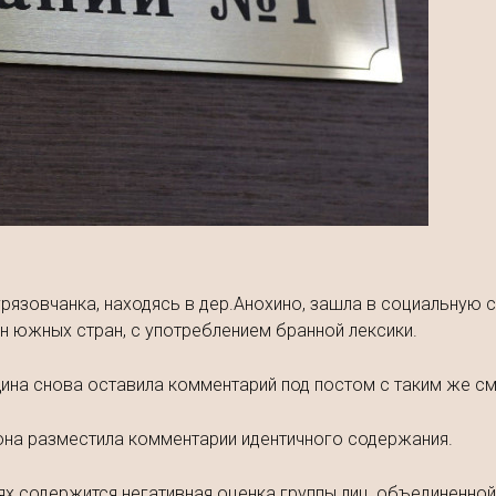
 грязовчанка, находясь в дер.Анохино, зашла в социальную 
н южных стран, с употреблением бранной лексики.
ина снова оставила комментарий под постом с таким же с
она разместила комментарии идентичного содержания.
х содержится негативная оценка группы лиц, объединенной 