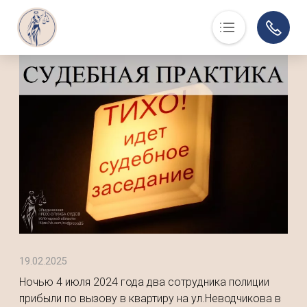
Основная навигация
О нас
Люди, события, факты
Суд в помощь
Юристам
История
Контакты
Суды области
Информация по делам
Музей
19.02.2025
Ночью 4 июля 2024 года два сотрудника полиции
прибыли по вызову в квартиру на ул.Неводчикова в