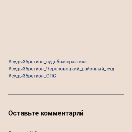
#суды35регион_судебнаяпрактика
#суды35регион_Череповецкий_районный_суд
#суды35регион_ОПС
Оставьте комментарий