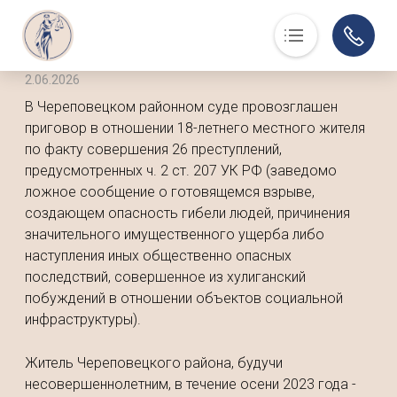
2.06.2026
Основная навигация
О нас
В Череповецком районном суде провозглашен
Люди, события, факты
приговор в отношении 18-летнего местного жителя
по факту совершения 26 преступлений,
Суд в помощь
предусмотренных ч. 2 ст. 207 УК РФ (заведомо
Юристам
ложное сообщение о готовящемся взрыве,
История
создающем опасность гибели людей, причинения
значительного имущественного ущерба либо
Контакты
наступления иных общественно опасных
Суды области
последствий, совершенное из хулиганский
побуждений в отношении объектов социальной
Информация по делам
инфраструктуры).
Музей
Житель Череповецкого района, будучи
несовершеннолетним, в течение осени 2023 года -