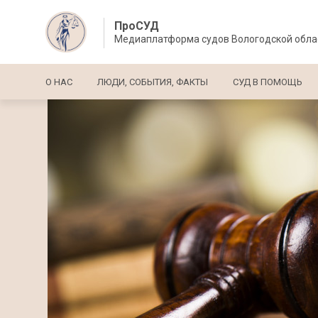
ПроСУД
Медиаплатформа судов Вологодской обла
Основная навигация
О НАС
ЛЮДИ, СОБЫТИЯ, ФАКТЫ
СУД В ПОМОЩЬ