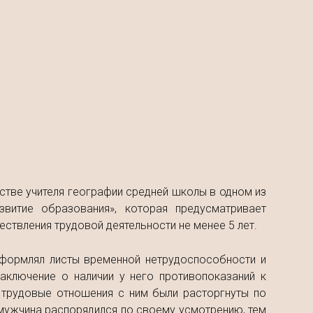
естве учителя географии средней школы в одном из
витие образования», которая предусматривает
ствления трудовой деятельности не менее 5 лет.
 оформлял листы временной нетрудоспособности и
аключение о наличии у него противопоказаний к
м трудовые отношения с ним были расторгнуты по
ужчина распорядился по своему усмотрению, тем