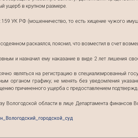
ый ущерб в крупном размере.
т.159 УК РФ (мошенничество, то есть хищение чужого имущ
 содеянном раскаялся, пояснил, что возместил в счет возм
овным и назначил ему наказание в виде 2 лет лишения св
чно являться на регистрацию в специализированный гос
ным органом графику; не менять без уведомления указан
ещению причиненного ущерба с предоставлением подтверж
зу Вологодской области в лице Департамента финансов 
н_Вологодский_городской_суд