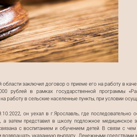
й области заключил договор о приеме его на работу в кач
00 рублей в рамках государственной программы «Раз
а работу в сельские населенные пункты, при условии осуще
18.10.2022, он уехал в г.Ярославль, где последовательно
в, а затем представил в школу подложное медицинское з
связана с воспитанием и обучением детей. В связи с че
 возвращать указанную выплату. Денежными средствами м