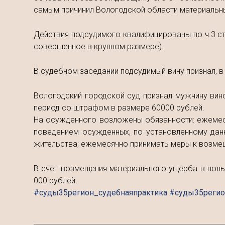
самым причинил Вологодской области материальн
Действия подсудимого квалифицированы по ч.3 с
совершенное в крупном размере).
В судебном заседании подсудимый вину признал, в
Вологодский городской суд признал мужчину вин
период со штрафом в размере 60000 рублей.
На осужденного возложены обязанности: ежемеся
поведением осужденных, по установленному дан
жительства; ежемесячно принимать меры к возм
В счет возмещения материального ущерба в поль
000 рублей.
#суды35регион_судебнаяпрактика #суды35регио