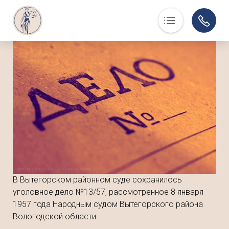
Основная навигация
О нас
Люди, события, факты
Суд в помощь
Юристам
История
Контакты
Суды области
Информация по делам
В Вытегорском районном суде сохранилось
Музей
уголовное дело №13/57, рассмотренное 8 января
1957 года Народным судом Вытегорского района
Вологодской области.