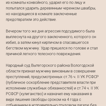
из комнаты конвойного, ударил его по лицу и
попытался ударить деревянным черенком швабры,
но находящиеся в комнате заключенные
предотвратили это действие.
Вечером того же дня агрессия подсудимого была
выплеснута на другого заключенного, которого он
избил, а затем кинул кирпичом в спасавшегося
бегством мужчину. Удар пришелся по голове и стал
причиной легкого телесного повреждения.
Народный суд Вытегорского района Вологодской
области признал мужчину виновным в совершении
преступлений, предусмотренных ст.76 ч. II УК РСФСР
(публичное оскорбление представителя власти при
исполнении служебных обязанностей) и ст.74 ч. II УК
РСФСР (хулиганство) и назначил ему наказания в
виде лишения свободы сроком на 4 года с
отбыванием в исправительно-трудовом лагере без