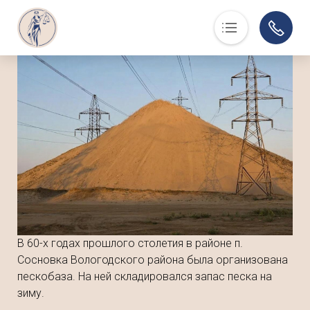
Основная навигация
О нас
Люди, события, факты
Суд в помощь
Юристам
История
Контакты
Суды области
Информация по делам
В 60-х годах прошлого столетия в районе п.
Музей
Сосновка Вологодского района была организована
пескобаза. На ней складировался запас песка на
зиму.