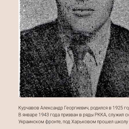
Курчавов Александр Георгиевич, родился в 1925 г
В январе 1943 года призван в ряды РККА, служил с
Украинском фронте, под Харьковом прошел школу 