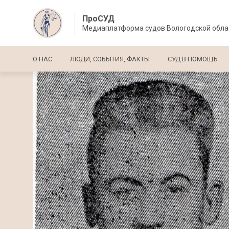
ПроСУД
Медиаплатформа судов Вологодской обла
Основная навигация
О НАС
ЛЮДИ, СОБЫТИЯ, ФАКТЫ
СУД В ПОМОЩЬ