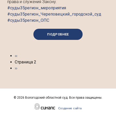
права и служения Закону.
#суды35регион_мероприятия
#суды35регион_Череповецкий_городской_суд
#суды35регион_ОПС
ПОДРОБНЕЕ
Нумерация страниц
Предыдущая страница
‹‹
Страница 2
Следующая страница
››
©
2026 Вологодский областной суд. Все права защищены.
Создание сайта