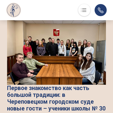
Основная навигация
О нас
Люди, события, факты
Суд в помощь
Юристам
История
Контакты
Суды области
Информация по делам
Первое знакомство как часть
большой традиции: в
Музей
Череповецком городском суде
новые гости – ученики школы № 30