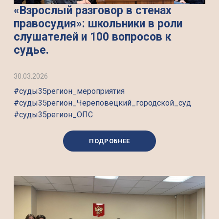
«Взрослый разговор в стенах
правосудия»: школьники в роли
слушателей и 100 вопросов к
судье.
30.03.2026
#суды35регион_мероприятия
#суды35регион_Череповецкий_городской_суд
#суды35регион_ОПС
ПОДРОБНЕЕ