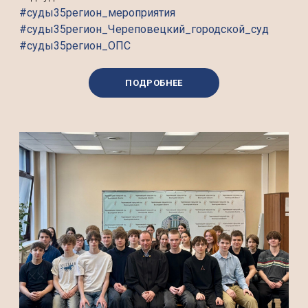
#суды35регион_мероприятия
#суды35регион_Череповецкий_городской_суд
#суды35регион_ОПС
ПОДРОБНЕЕ