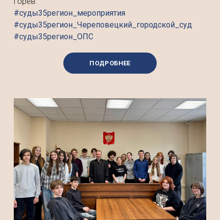
Горев.
#суды35регион_мероприятия
#суды35регион_Череповецкий_городской_суд
#суды35регион_ОПС
ПОДРОБНЕЕ