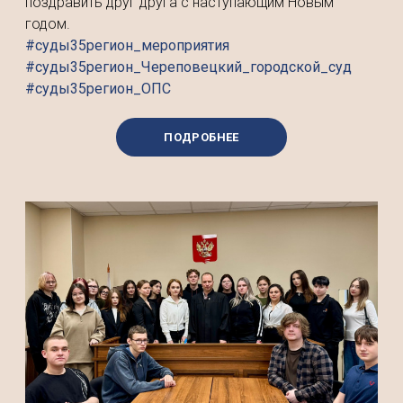
поздравить друг друга с наступающим Новым
годом.
#суды35регион_мероприятия
#суды35регион_Череповецкий_городской_суд
#суды35регион_ОПС
ПОДРОБНЕЕ