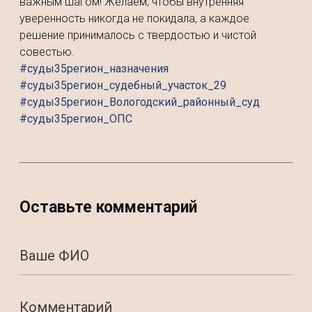
важным шагом! Желаем, чтобы внутренняя
уверенность никогда не покидала, а каждое
решение принималось с твердостью и чистой
совестью.
#суды35регион_назначения
#суды35регион_судебный_участок_29
#суды35регион_Вологодский_районный_суд
#суды35регион_ОПС
Оставьте комментарий