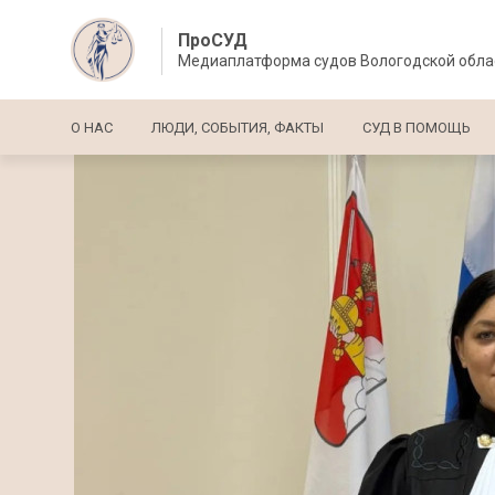
ПроСУД
Медиаплатформа судов Вологодской обла
Основная навигация
О НАС
ЛЮДИ, СОБЫТИЯ, ФАКТЫ
СУД В ПОМОЩЬ