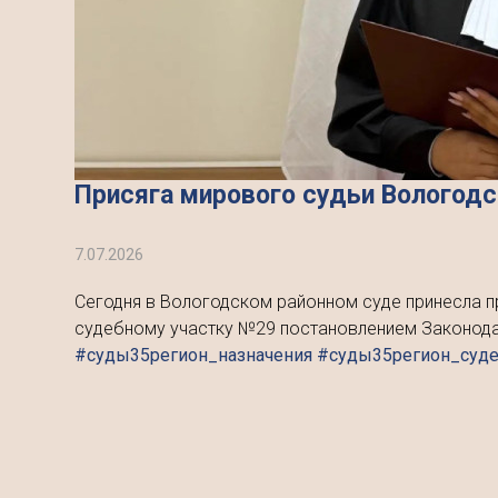
Присяга мирового судьи Вологодс
7.07.2026
Сегодня в Вологодском районном суде принесла п
судебному участку №29 постановлением Законодат
#суды35регион_назначения #суды35регион_суд