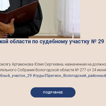
кой области по судебному участку № 29
рисягу Артамонова Юлия Сергеевна, назначенная на должн
ельного Собрания Вологодской области № 277 от 24 июня 
ебный_участок_29 #суды35регион_Вологодский_районны
ПОДРОБНЕЕ