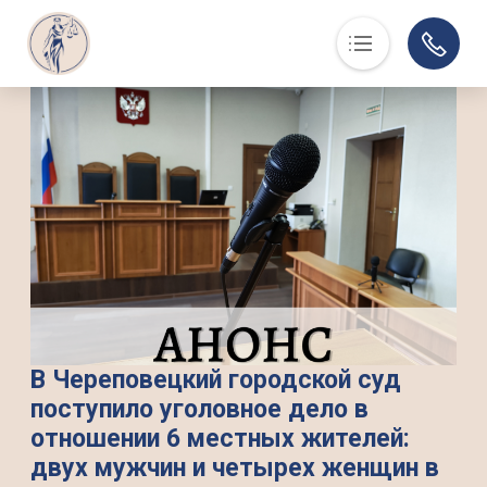
Основная навигация
О нас
Люди, события, факты
Суд в помощь
Юристам
История
Контакты
Суды области
Информация по делам
В Череповецкий городской суд
поступило уголовное дело в
Музей
отношении 6 местных жителей:
двух мужчин и четырех женщин в