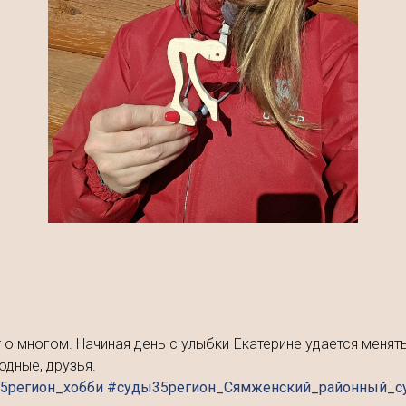
о многом. Начиная день с улыбки Екатерине удается менять 
родные, друзья.
5регион_хобби #суды35регион_Сямженский_районный_с