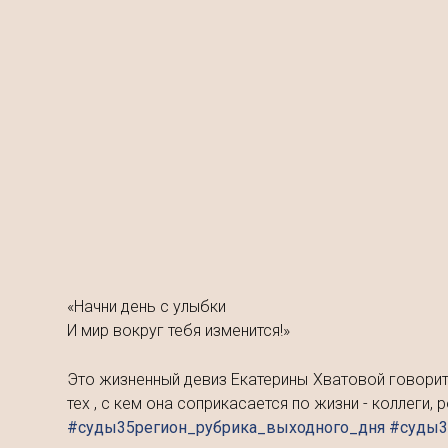
«Начни день с улыбки
И мир вокруг тебя изменится!»
Это жизненный девиз Екатерины Хватовой говорит 
тех , с кем она соприкасается по жизни - коллеги, 
#суды35регион_рубрика_выходного_дня #суды3