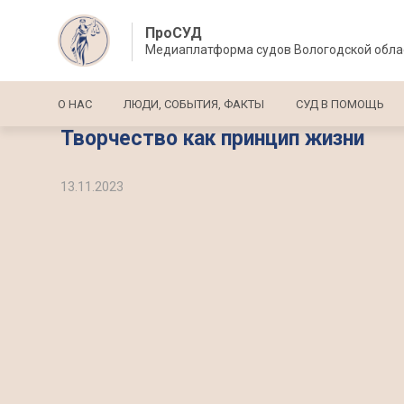
ПроСУД
Медиаплатформа судов Вологодской обла
Основная навигация
О НАС
ЛЮДИ, СОБЫТИЯ, ФАКТЫ
СУД В ПОМОЩЬ
Творчество как принцип жизни
13.11.2023