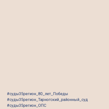
#суды35регион_80_лет_Победы
#суды35регион_Тарногский_районный_суд
#суды35регион_ОПС