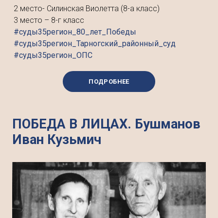
2 место- Силинская Виолетта (8-а класс)
3 место – 8-г класс
#суды35регион_80_лет_Победы
#суды35регион_Тарногский_районный_суд
#суды35регион_ОПС
ПОДРОБНЕЕ
ПОБЕДА В ЛИЦАХ. Бушманов
Иван Кузьмич