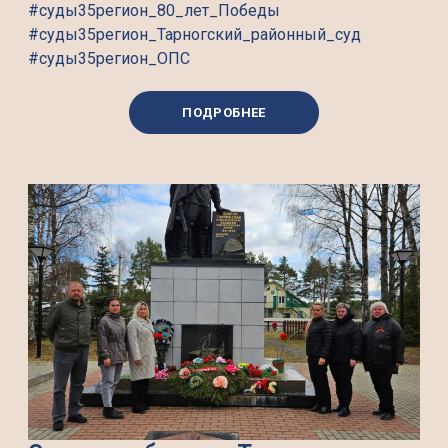
#суды35регион_80_лет_Победы
#суды35регион_Тарногский_районный_суд
#суды35регион_ОПС
ПОДРОБНЕЕ