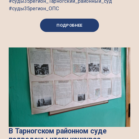
#суды35регион_Тарногский_районный_суд
#суды35регион_ОПС
ПОДРОБНЕЕ
В Тарногском районном суде