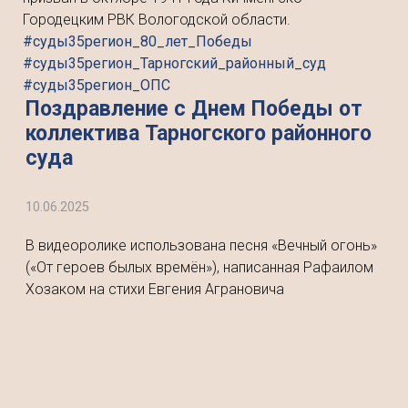
Городецким РВК Вологодской области.
#суды35регион_80_лет_Победы
#суды35регион_Тарногский_районный_суд
#суды35регион_ОПС
Поздравление с Днем Победы от
коллектива Тарногского районного
суда
10.06.2025
В видеоролике использована песня «Вечный огонь»
(«От героев былых времён»), написанная Рафаилом
Хозаком на стихи Евгения Аграновича