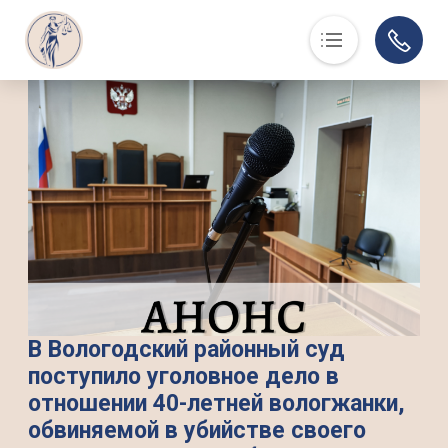
Основная навигация
О нас
Люди, события, факты
Суд в помощь
Юристам
История
Контакты
Суды области
Информация по делам
В Вологодский районный суд
поступило уголовное дело в
Музей
отношении 40-летней вологжанки,
обвиняемой в убийстве своего