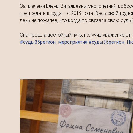
​За плечами Елены Витальевны многолетний, добро
председателя суда – с 2019 года. Весь свой трудо
день не пожалев, что когда-то связала свою судь
Она прошла достойный путь, получив уважение от 
#суды35регион_мероприятия #суды35регион_Н