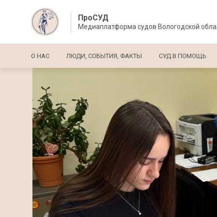
ПроСУД
Медиаплатформа судов Вологодской обла
Основная навигация
О НАС
ЛЮДИ, СОБЫТИЯ, ФАКТЫ
СУД В ПОМОЩЬ