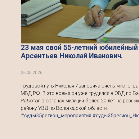
23 мая свой 55-летний юбилейный
Арсентьев Николай Иванович.
25.05.2026
Трудовой путь Николая Ивановича очень многогра
МВД РФ. В это время он уже трудился в ОВД по Б
Работал в органах милиции более 20 лет на разн
району УВД по Вологодской области.
#суды35регион_мероприятия #суды35регион_Н