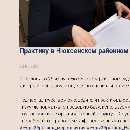
Практику в Нюксенском районном
30.06.2026
С 15 июня по 26 июня в Нюксенском районном суд
Динара Ипаева, обучающаяся по специальности «
Под наставничеством руководителя практики, в со
- изучила нормативно-правовую базу, используему
- ознакомилась с организационной структурой суд
- поработала с правовыми информационными систе
#суды35регион_мероприятия #суды35регион_Н