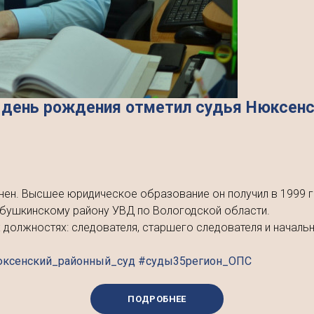
 день рождения отметил судья Нюксенск
нен. Высшее юридическое образование он получил в 1999 г
абушкинскому району УВД по Вологодской области.
ых должностях: следователя, старшего следователя и начал
юксенский_районный_суд #суды35регион_ОПС
ПОДРОБНЕЕ