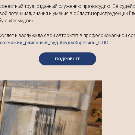
совестный труд, отданный служению правосудию. Её судейски
вой потенциал, знания и умения в области юриспруденции Ел
бу с «Фемидой».
коллег и заслужила свой авторитет в профессиональной ср
юксенский_районный_суд #суды35регион_ОПС
ПОДРОБНЕЕ