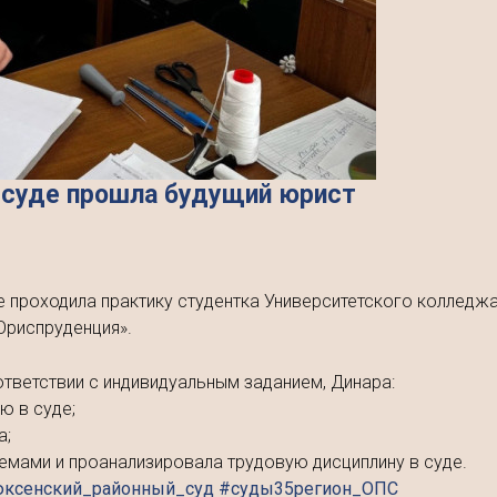
 суде прошла будущий юрист
е проходила практику студентка Университетского колледж
Юриспруденция».
ответствии с индивидуальным заданием, Динара:
ю в суде;
а;
мами и проанализировала трудовую дисциплину в суде.
юксенский_районный_суд #суды35регион_ОПС