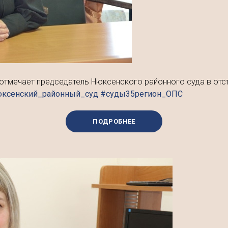
отмечает председатель Нюксенского районного суда в отст
юксенский_районный_суд #суды35регион_ОПС
ПОДРОБНЕЕ