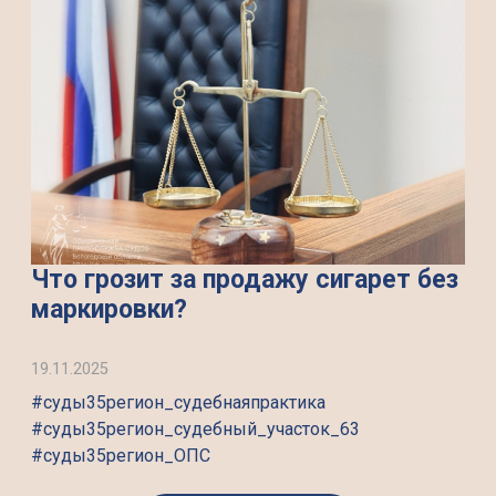
Что грозит за продажу сигарет без
маркировки?
19.11.2025
#суды35регион_судебнаяпрактика
#суды35регион_судебный_участок_63
#суды35регион_ОПС