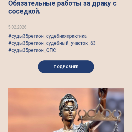
Обязательные работы за драку с
соседкой.
5.02.2026
#суды35регион_судебнаяпрактика
#суды35регион_судебный_участок_63
#суды35регион_ОПС
ПОДРОБНЕЕ