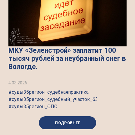
МКУ «Зеленстрой» заплатит 100
тысяч рублей за неубранный снег в
Вологде.
4.03.2026
#суды35регион_судебнаяпрактика
#суды35регион_судебный_участок_63
#суды35регион_ОПС
ПОДРОБНЕЕ