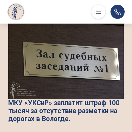
Основная навигация
О нас
Люди, события, факты
Суд в помощь
Юристам
История
Контакты
Суды области
Информация по делам
МКУ «УКСиР» заплатит штраф 100
тысяч за отсутствие разметки на
Музей
дорогах в Вологде.