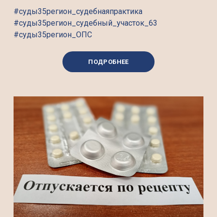
#суды35регион_судебнаяпрактика
#суды35регион_судебный_участок_63
#суды35регион_ОПС
ПОДРОБНЕЕ