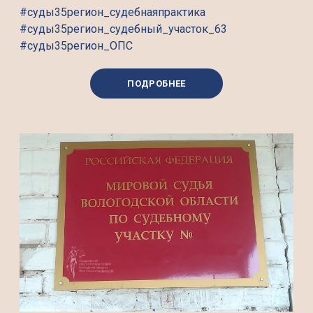
#суды35регион_судебнаяпрактика
#суды35регион_судебный_участок_63
#суды35регион_ОПС
ПОДРОБНЕЕ