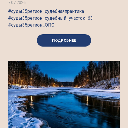
7.07.2026
#суды35регион_судебнаяпрактика
#суды35регион_судебный_участок_63
#суды35регион_ОПС
ПОДРОБНЕЕ