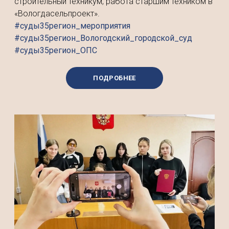
строительный техникум, работа старшим техником в
«Вологдасельпроект».
#суды35регион_мероприятия
#суды35регион_Вологодский_городской_суд
#суды35регион_ОПС
ПОДРОБНЕЕ