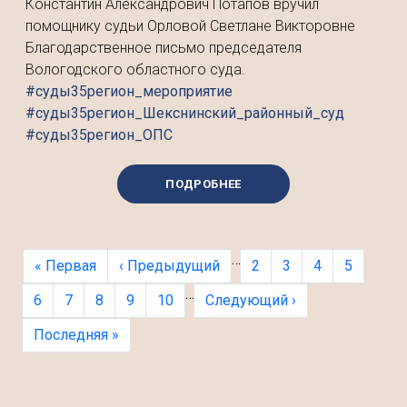
Константин Александрович Потапов вручил
помощнику судьи Орловой Светлане Викторовне
Благодарственное письмо председателя
Вологодского областного суда.
#суды35регион_мероприятие
#суды35регион_Шекснинский_районный_суд
#суды35регион_ОПС
ПОДРОБНЕЕ
Нумерация страниц
…
Первая страница
Предыдущая страница
Страница
Страница
Страница
Страница
« Первая
‹ Предыдущий
2
3
4
5
…
Текущая страница
Страница
Страница
Страница
Страница
Следующая страница
6
7
8
9
10
Следующий ›
Последняя страница
Последняя »