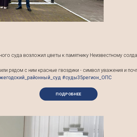
ного суда возложил цветы к памятнику Неизвестному солда
и рядом с ним красные гвоздики - символ уважения и почте
ожегодский_районный_суд #суды35регион_ОПС
ПОДРОБНЕЕ