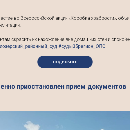
частие во Всероссийской акции «Коробка храбрости», объя
билитации.
ентам скрасить их нахождение вне домашних стен и спокой
елозерский_районный_суд #суды35регион_ОПС
ПОДРОБНЕЕ
менно приостановлен прием документов