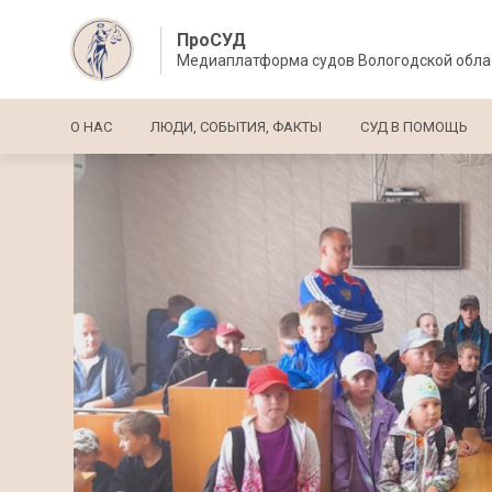
ПроСУД
Медиаплатформа судов Вологодской обла
Основная навигация
О НАС
ЛЮДИ, СОБЫТИЯ, ФАКТЫ
СУД В ПОМОЩЬ