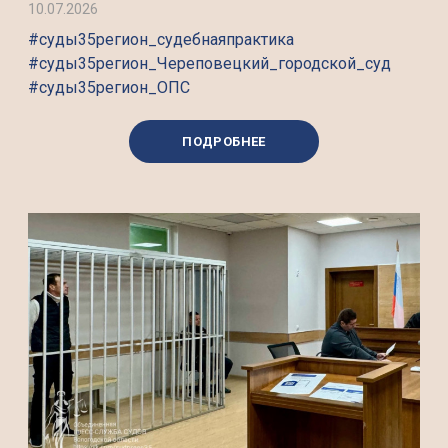
10.07.2026
#суды35регион_судебнаяпрактика
#суды35регион_Череповецкий_городской_суд
#суды35регион_ОПС
ПОДРОБНЕЕ