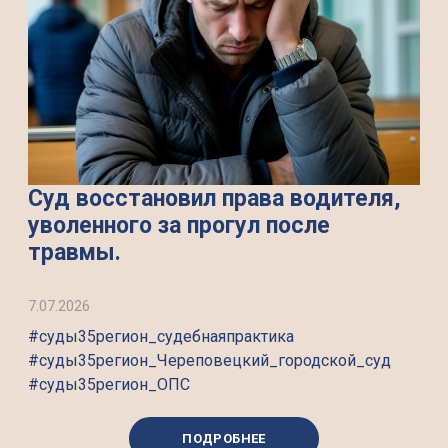
Суд восстановил права водителя,
уволенного за прогул после
травмы.
7.07.2026
#суды35регион_судебнаяпрактика
#суды35регион_Череповецкий_городской_суд
#суды35регион_ОПС
ПОДРОБНЕЕ