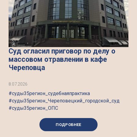
Суд огласил приговор по делу о
массовом отравлении в кафе
Череповца
8.07.2026
#суды35регион_судебнаяпрактика
#суды35регион_Череповецкий_городской_суд
#суды35регион_ОПС
ПОДРОБНЕЕ