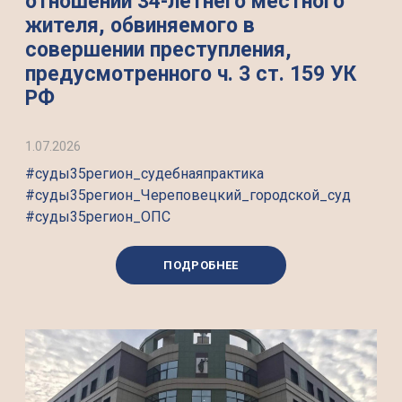
отношении 34-летнего местного
жителя, обвиняемого в
совершении преступления,
предусмотренного ч. 3 ст. 159 УК
РФ
1.07.2026
#суды35регион_судебнаяпрактика
#суды35регион_Череповецкий_городской_суд
#суды35регион_ОПС
ПОДРОБНЕЕ