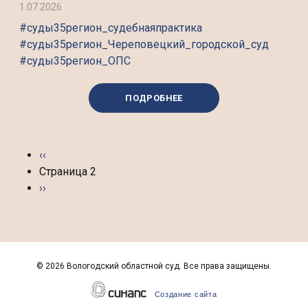
1.07.2026
#суды35регион_судебнаяпрактика
#суды35регион_Череповецкий_городской_суд
#суды35регион_ОПС
ПОДРОБНЕЕ
Нумерация страниц
Предыдущая страница
‹‹
Страница 2
Следующая страница
››
©
2026 Вологодский областной суд. Все права защищены.
Создание сайта