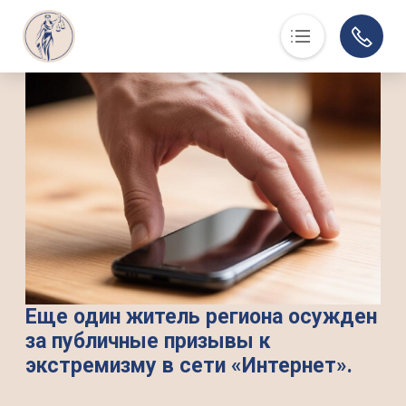
Основная навигация
О нас
Люди, события, факты
Суд в помощь
Юристам
История
Контакты
Суды области
Информация по делам
Еще один житель региона осужден
за публичные призывы к
Музей
экстремизму в сети «Интернет».