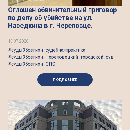
Оглашен обвинительный приговор
по делу об убийстве на ул.
Наседкина в г. Череповце.
10.07.2026
#суды35регион_судебнаяпрактика
#суды35регион_Череповецкий_городской_суд
#суды35регион_ОПС
ПОДРОБНЕЕ