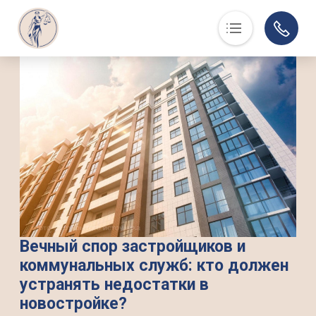
Основная навигация
О нас
Люди, события, факты
Суд в помощь
Юристам
История
Контакты
Суды области
Информация по делам
Вечный спор застройщиков и
коммунальных служб: кто должен
Музей
устранять недостатки в
новостройке?