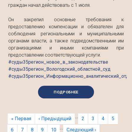
граждан начал действовать с 1 июля.
Он закрепил основные требования к
предоставлению компенсации и обязателен для
соблюдения региональными и муниципальными
органами власти, а также подведомственными им
организациями и иными компаниями при
предоставлении соответствующей услуги.
#суды35регион_новое_в_законодательстве
#суды35регион_Вологодский_областной_суд
#суды35регион_Информационно_аналитический_отде
ПОДРОБНЕЕ
Нумерация страниц
…
Первая страница
Предыдущая страница
Страница
Страница
Страница
Страница
« Первая
‹ Предыдущий
2
3
4
5
…
Текущая страница
Страница
Страница
Страница
Страница
Следующая страница
6
7
8
9
10
Следующий ›