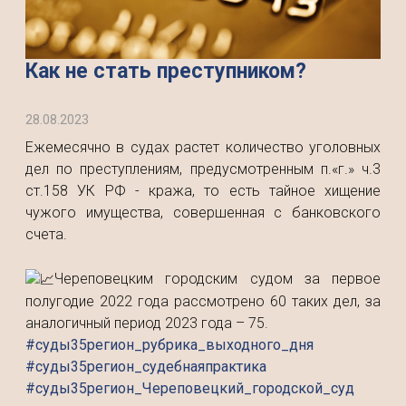
Как не стать преступником?
28.08.2023
Ежемесячно в судах растет количество уголовных
дел по преступлениям, предусмотренным п.«г.» ч.3
ст.158 УК РФ - кража, то есть тайное хищение
чужого имущества, совершенная с банковского
счета.
Череповецким городским судом за первое
полугодие 2022 года рассмотрено 60 таких дел, за
аналогичный период 2023 года – 75.
#суды35регион_рубрика_выходного_дня
#суды35регион_судебнаяпрактика
#суды35регион_Череповецкий_городской_суд