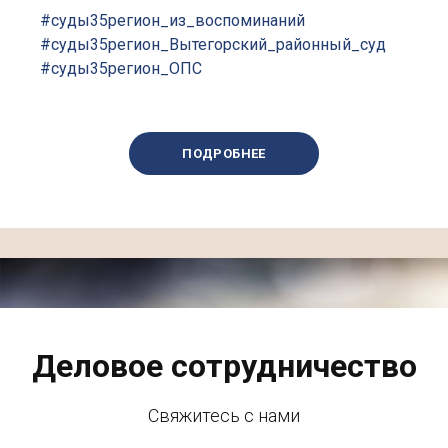
#суды35регион_из_воспоминаний
#суды35регион_Вытегорский_районный_суд
#суды35регион_ОПС
ПОДРОБНЕЕ
Деловое сотрудничество
Свяжитесь с нами