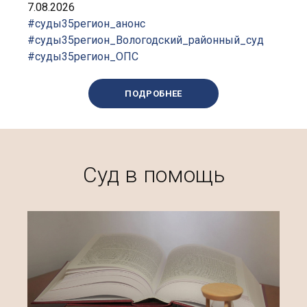
7.08.2026
#суды35регион_анонс
#суды35регион_Вологодский_районный_суд
#суды35регион_ОПС
ПОДРОБНЕЕ
Суд в помощь
п