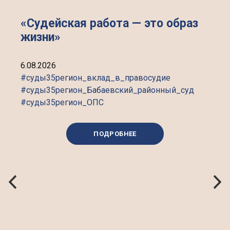
«Судейская работа — это образ
жизни»
6.08.2026
#суды35регион_вклад_в_правосудие
#суды35регион_Бабаевский_районный_суд
#суды35регион_ОПС
ПОДРОБНЕЕ